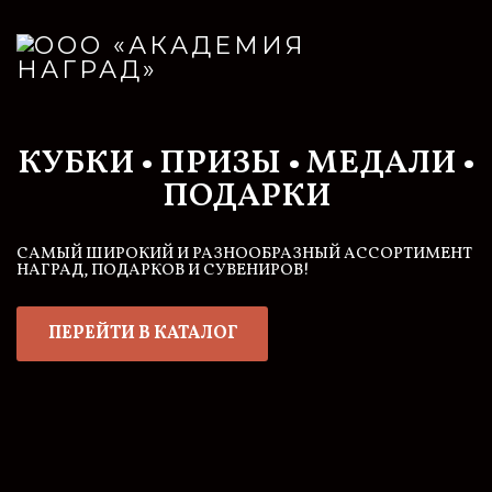
S
k
i
p
t
o
КУБКИ • ПРИЗЫ • МЕДАЛИ •
c
o
ПОДАРКИ
n
t
САМЫЙ ШИРОКИЙ И РАЗНООБРАЗНЫЙ АССОРТИМЕНТ
e
НАГРАД, ПОДАРКОВ И СУВЕНИРОВ!
n
t
ПЕРЕЙТИ В КАТАЛОГ